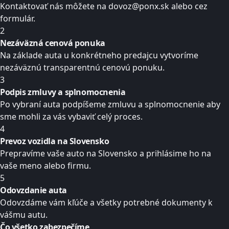
Kontaktovať nás môžete na dovoz@ponx.sk alebo cez
formulár.
2
Nezáväzná cenová ponuka
Na základe auta u konkrétneho predajcu vytvoríme
nezáväznú transparentnú cenovú ponuku.
3
Podpis zmluvy a splnomocnenia
Po vybraní auta podpíšeme zmluvu a splnomocnenie aby
sme mohli za vás vybaviť celý proces.
4
Prevoz vozidla na Slovensko
Prepravíme vaše auto na Slovensko a prihlásime ho na
vaše meno alebo firmu.
5
Odovzdanie auta
Odovzdáme vám kľúče a všetky potrebné dokumenty k
vášmu autu.
Čo všetko
zabezpečíme