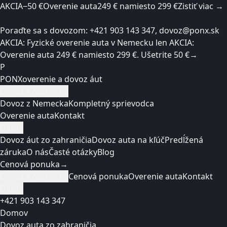
AKCIA
−50 €
Overenie auta
249 € namiesto 299 €
Zistiť viac →
Poraďte sa s dovozom: +421 903 143 347
, dovoz@ponx.sk
AKCIA: Fyzické overenie auta v Nemecku len
AKCIA:
Overenie auta
249 € namiesto 299 €
. Ušetrite 50 €
→
P
PONX
overenie a dovoz áut
Dovoz z Nemecka
Dovoz z Nemecka
Kompletný sprievodca
Overenie auta
Kontakt
Ďalšie
Dovoz áut zo zahraničia
Dovoz auta na kľúč
Predĺžená
záruka
O nás
Časté otázky
Blog
Cenová ponuka
→
Dovoz z Nemecka
Cenová ponuka
Overenie auta
Kontakt
Ďalšie
+421 903 143 347
Domov
Dovoz auta zo zahraničia