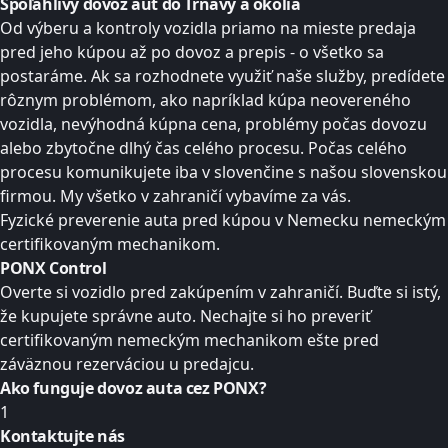
Spoľahlivý dovoz áut do Trnavy a okolia
Od výberu a kontroly vozidla priamo na mieste predaja
pred jeho kúpou až po dovoz a prepis - o všetko sa
postaráme. Ak sa rozhodnete využiť naše služby, predídete
rôznym problémom, ako napríklad kúpa neovereného
vozidla, nevýhodná kúpna cena, problémy počas dovozu
alebo zbytočne dlhý čas celého procesu. Počas celého
procesu komunikujete iba v slovenčine s našou slovenskou
firmou. My všetko v zahraničí vybavíme za vás.
Fyzické preverenie auta pred kúpou v Nemecku nemeckým
certifikovaným mechanikom.
PONX Control
Overte si vozidlo pred zakúpením v zahraničí. Buďte si istý,
že kupujete správne auto. Nechajte si ho preveriť
certifikovaným nemeckým mechanikom ešte pred
záväznou rezerváciou u predajcu.
Ako funguje dovoz auta
cez PONX?
1
Kontaktujte nás