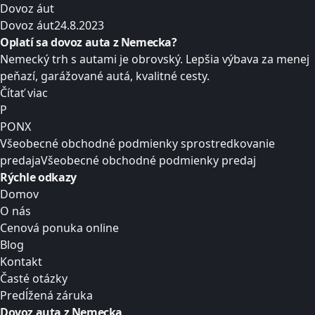
Dovoz áut
Dovoz áut
24.8.2023
Oplatí sa dovoz auta z Nemecka?
Nemecký trh s autami je obrovský. Lepšia výbava za menej
peňazí, garážované autá, kvalitné cesty.
Čítať viac
P
PONX
Všeobecné obchodné podmienky sprostredkovanie
predaja
Všeobecné obchodné podmienky predaj
Rýchle odkazy
Domov
O nás
Cenová ponuka online
Blog
Kontakt
Časté otázky
Predĺžená záruka
Dovoz auta z Nemecka