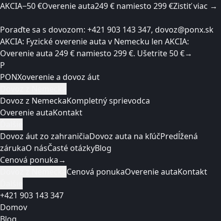
AKCIA
−50 €
Overenie auta
249 € namiesto 299 €
Zistiť viac →
Poraďte sa s dovozom: +421 903 143 347
, dovoz@ponx.sk
AKCIA: Fyzické overenie auta v Nemecku len
AKCIA:
Overenie auta
249 € namiesto 299 €
. Ušetrite 50 €
→
P
PONX
overenie a dovoz áut
Dovoz z Nemecka
Dovoz z Nemecka
Kompletný sprievodca
Overenie auta
Kontakt
Ďalšie
Dovoz áut zo zahraničia
Dovoz auta na kľúč
Predĺžená
záruka
O nás
Časté otázky
Blog
Cenová ponuka
→
Dovoz z Nemecka
Cenová ponuka
Overenie auta
Kontakt
Ďalšie
+421 903 143 347
Domov
Blog